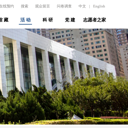
在线预约
搜索
观众留言
问卷调查
中文
|
English
馆 藏
活 动
科 研
党 建
志愿者之家