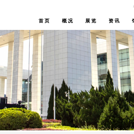
首 页
概 况
展 览
资 讯