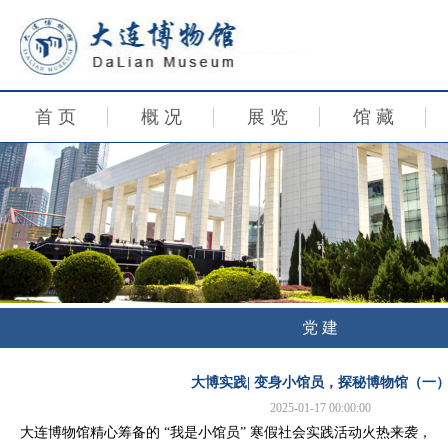
首 页
概 况
展 览
馆 藏
党 建
大博实践| 变身小馆员，探秘博物馆（一
2025-01-17 00:00:00
大连博物馆精心筹备的 “我是小馆员” 寒假社会实践活动火热来袭，