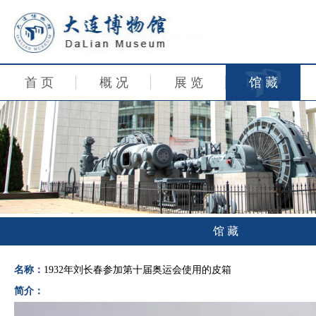
首 页
概 况
展 览
馆 藏
馆 藏
名称：
1932年刘长春参加第十届奥运会使用的皮箱
简介：