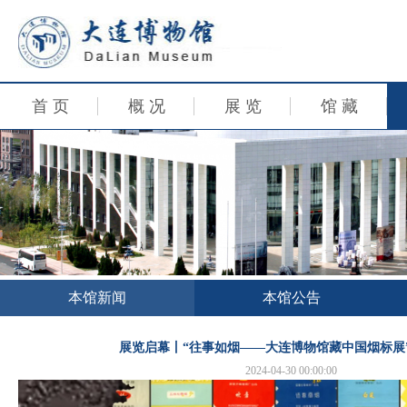
首 页
概 况
展 览
馆 藏
本馆新闻
本馆公告
展览启幕丨“往事如烟——大连博物馆藏中国烟标展
2024-04-30 00:00:00