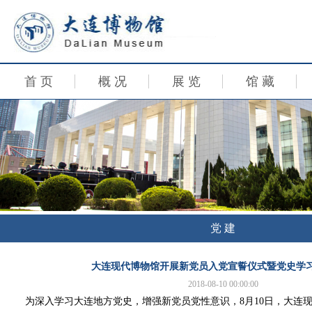
首 页
概 况
展 览
馆 藏
党 建
大连现代博物馆开展新党员入党宣誓仪式暨党史学
2018-08-10 00:00:00
为深入学习大连地方党史，增强新党员党性意识，8月10日，大连