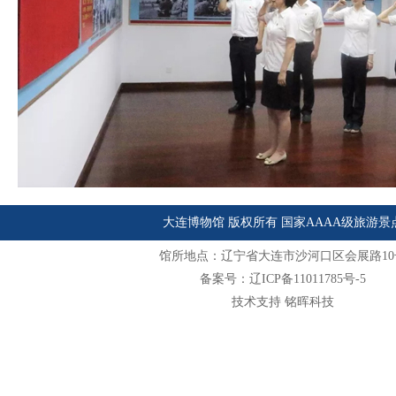
大连博物馆 版权所有 国家AAAA级旅游景
馆所地点：辽宁省大连市沙河口区会展路10
备案号：辽ICP备11011785号-5
技术支持 铭晖科技