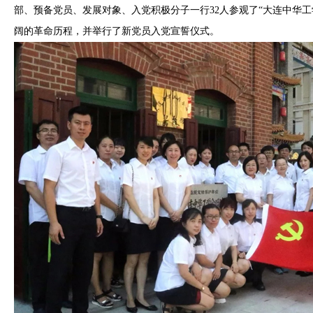
部、预备党员、发展对象、入党积极分子一行32人参观了“大连中华工
阔的革命历程，并举行了新党员入党宣誓仪式。