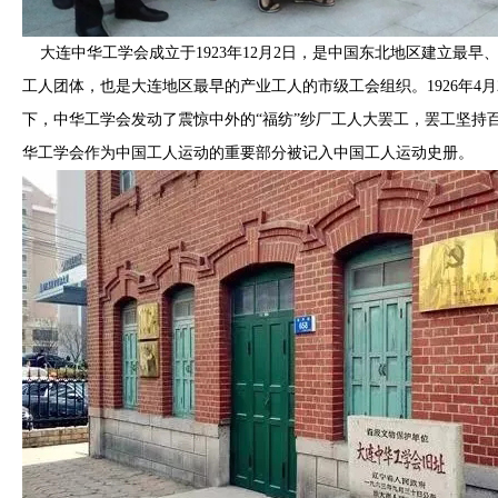
大连中华工学会成立于1923年12月2日，是中国东北地区建立最早
工人团体，也是大连地区最早的产业工人的市级工会组织。1926年4月
下，中华工学会发动了震惊中外的“福纺”纱厂工人大罢工，罢工坚持
华工学会作为中国工人运动的重要部分被记入中国工人运动史册。