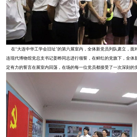
在“大连中华工学会旧址”的第六展室内，全体新党员列队肃立，面
连现代博物馆党总支书记姜晔同志进行领誓，在鲜红的党旗下，全体
定有力的誓言在展室内回荡，在场的每一位党员都接受了一次深刻的