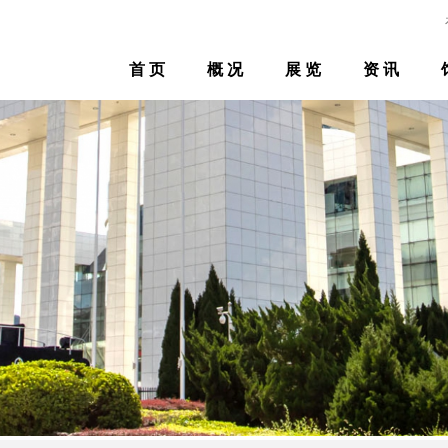
首 页
概 况
展 览
资 讯