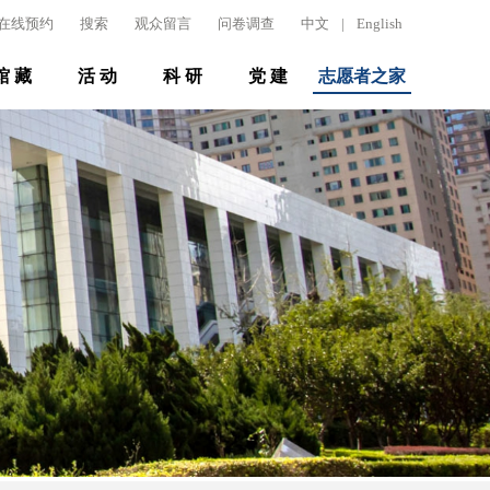
在线预约
搜索
观众留言
问卷调查
中文
|
English
馆 藏
活 动
科 研
党 建
志愿者之家